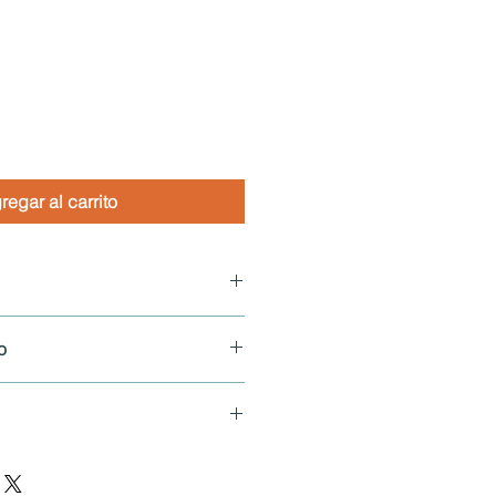
ecio
regar al carrito
go, Distrito Nacional
o
: 809-851-2986
r citas para visitar los inmuebles.