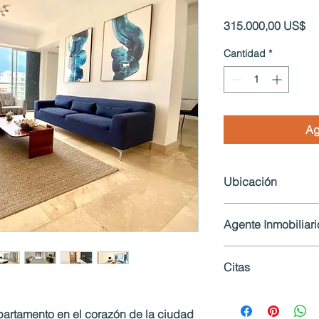
Pr
315.000,00 US$
Cantidad
*
Ag
Ubicación
Piantini, Santo Domin
Agente Inmobiliari
Angela Polanco Tel.
Citas
Es obligatorio agenda
artamento en el corazón de la ciudad