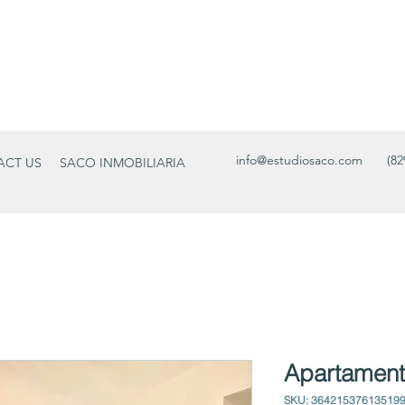
info@estudiosaco.com
(82
ACT US
SACO INMOBILIARIA
Apartamento
SKU: 36421537613519