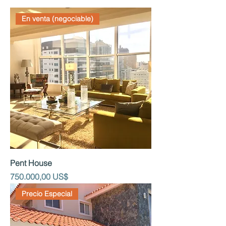
En venta (negociable)
Pent House
Precio
750.000,00 US$
Precio Especial