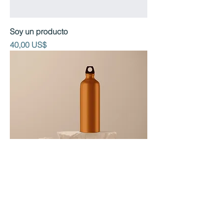
Soy un producto
Precio
40,00 US$
Soy un producto
Precio
130,00 US$