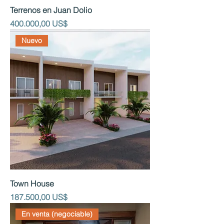
Terrenos en Juan Dolio
Precio
400.000,00 US$
Nuevo
Town House
Precio
187.500,00 US$
En venta (negociable)