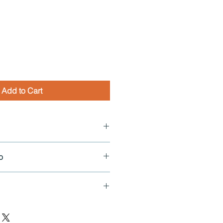
Add to Cart
go, Distrito Nacional
o
: 809-851-2986
r citas para visitar los inmuebles.