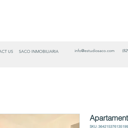
info@estudiosaco.com
(82
ACT US
SACO INMOBILIARIA
Apartamento
SKU: 36421537613519