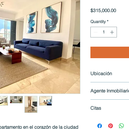
Price
$315,000.00
Quantity
*
Ubicación
Piantini, Santo Domin
Agente Inmobiliari
Angela Polanco Tel.
Citas
Es obligatorio agenda
artamento en el corazón de la ciudad