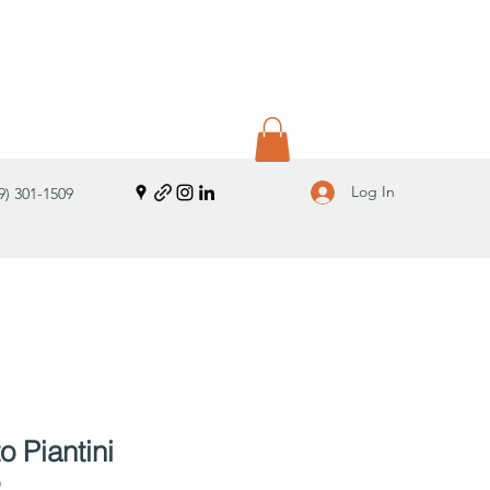
Log In
9) 301-1509
 Piantini
9